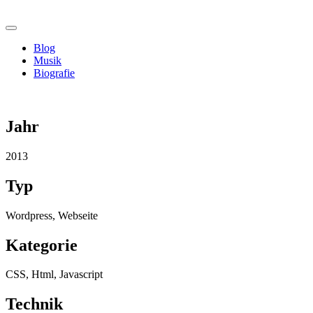
Skip
morshiba.de
to
content
Blog
Musik
Biografie
Jahr
2013
Typ
Wordpress, Webseite
Kategorie
CSS, Html, Javascript
Technik