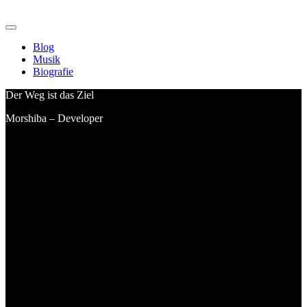
Skip
morshiba.de
to
content
Blog
Musik
Biografie
Der Weg ist das Ziel
Morshiba – Developer