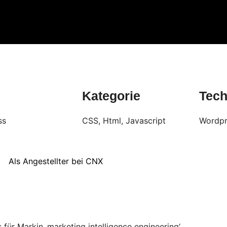
Kategorie
Tech
ss
CSS, Html, Javascript
Wordpr
Als Angestellter bei CNX
s für Markin ‚marketing intelligence engineering‘