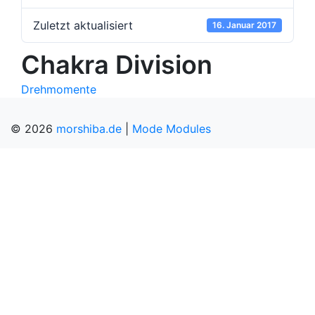
Zuletzt aktualisiert
16. Januar 2017
Chakra Division
Beitragsnavigation
Drehmomente
© 2026
morshiba.de
|
Mode Modules