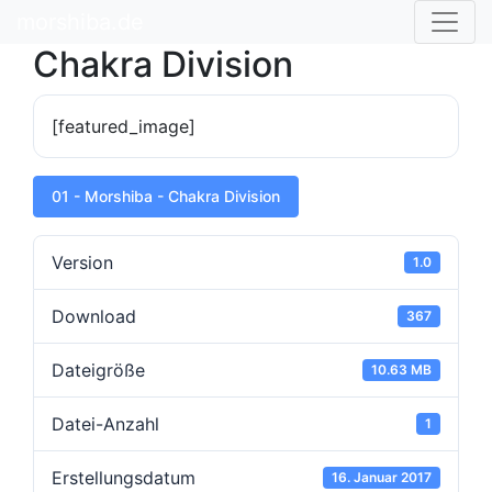
Skip
morshiba.de
to
Chakra Division
content
[featured_image]
01 - Morshiba - Chakra Division
Version
1.0
Download
367
Dateigröße
10.63 MB
Datei-Anzahl
1
Erstellungsdatum
16. Januar 2017