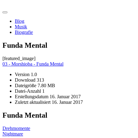
Skip
morshiba.de
to
content
Blog
Musik
Biografie
Funda Mental
[featured_image]
03 - Morshioba - Funda Mental
Version
1.0
Download
313
Dateigröße
7.80 MB
Datei-Anzahl
1
Erstellungsdatum
16. Januar 2017
Zuletzt aktualisiert
16. Januar 2017
Funda Mental
Beitragsnavigation
Drehmomente
Nightmare