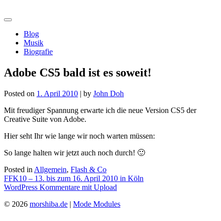
Skip
morshiba.de
to
content
Blog
Musik
Biografie
Adobe CS5 bald ist es soweit!
Posted on
1. April 2010
|
by
John Doh
Mit freudiger Spannung erwarte ich die neue Version CS5 der
Creative Suite von Adobe.
Hier seht Ihr wie lange wir noch warten müssen:
So lange halten wir jetzt auch noch durch! 🙂
Posted in
Allgemein
,
Flash & Co
Beitragsnavigation
FFK10 – 13. bis zum 16. April 2010 in Köln
WordPress Kommentare mit Upload
© 2026
morshiba.de
|
Mode Modules