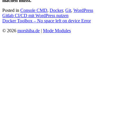
machen müsst.
Posted in
Console CMD
,
Docker
,
Git
,
WordPress
Beitragsnavigation
Gitlab CI/CD mit WordPress nutzen
Docker Toolbox – No space left on device Error
© 2026
morshiba.de
|
Mode Modules