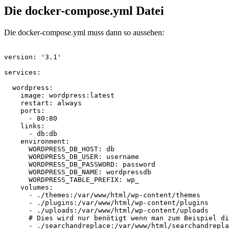
Die docker-compose.yml Datei
Die docker-compose.yml muss dann so aussehen:
version: '3.1'

services:

  wordpress:

    image: wordpress:latest

    restart: always

    ports:

      - 80:80

    links:

      - db:db

    environment:

      WORDPRESS_DB_HOST: db

      WORDPRESS_DB_USER: username

      WORDPRESS_DB_PASSWORD: password

      WORDPRESS_DB_NAME: wordpressdb

      WORDPRESS_TABLE_PREFIX: wp_

    volumes:

      - ./themes:/var/www/html/wp-content/themes

      - ./plugins:/var/www/html/wp-content/plugins

      - ./uploads:/var/www/html/wp-content/uploads

      # Dies wird nur benötigt wenn man zum Beispiel di
      - ./searchandreplace:/var/www/html/searchandrepla