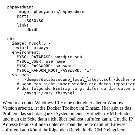
  phpmyadmin:

      image: phpmyadmin/phpmyadmin

      ports:

        - 8080:80

      links:

        - db:db

  db:

    image: mysql:5.7

    restart: always

    environment:

      MYSQL_DATABASE: wordpressdb

      MYSQL_USER: username

      MYSQL_PASSWORD: password

      MYSQL_RANDOM_ROOT_PASSWORD: '1'

    volumes:

      - ./dumps/databasedump_local_latest.sql:/docker-e
      # wenn man nicht immer wieder die daten importier
      # der folgende Eintrag sorgt dafür da die daten i
Wenn man unter Windows 10 Home oder einer älteren Windows
Version arbeitet, ist die Docker Toolbox im Einsatz. Hier gibt es das
Problem das sich das ganze System in einer Virtuellen VM befindet,
und man die Seite dann nicht über loalhost aufrufen kann. Um die IP
Adresse herauszufinden unter der man die Seite dann im Browser
aufrufen kann könnt Ihr folgenden Befehl in die CMD eingeben: