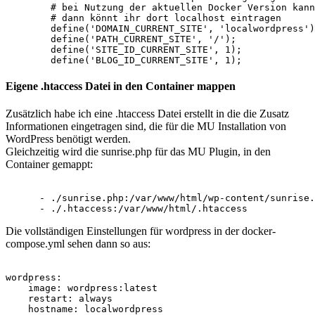
        # bei Nutzung der aktuellen Docker Version kann
        # dann könnt ihr dort localhost eintragen

        define('DOMAIN_CURRENT_SITE', 'localwordpress')
        define('PATH_CURRENT_SITE', '/');

        define('SITE_ID_CURRENT_SITE', 1);

Eigene .htaccess Datei in den Container mappen
Zusätzlich habe ich eine .htaccess Datei erstellt in die die Zusatz
Informationen eingetragen sind, die für die MU Installation von
WordPress benötigt werden.
Gleichzeitig wird die sunrise.php für das MU Plugin, in den
Container gemappt:
      - ./sunrise.php:/var/www/html/wp-content/sunrise.
Die vollständigen Einstellungen für wordpress in der docker-
compose.yml sehen dann so aus:
wordpress:

    image: wordpress:latest

    restart: always

    hostname: localwordpress
