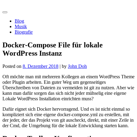
Skip
morshiba.de
to
content
Blog
Musik
Biografie
Docker-Compose File für lokale
WordPress Instanz
Posted on
8. Dezember 2018
|
by
John Doh
Oft möchte man mit mehreren Kollegen an einem WordPress Theme
oder Plugin arbeiten. Ein guter Weg um gegenseitiges
Überschreiben von Dateien zu vermeiden ist git zu nutzen. Aber wie
kann man dafür sorgen das sich nicht jeder mühselig eine eigene
Lokale WordPress Installation einrichten muss?
Dafür eignet sich Docker hervorragend. Und es ist nicht einmal so
kompliziert sich eine eigene docker-compose.yml zu erstellen, mit
der jeder, der das Projekt von git auscheckt, direkt, mit einer Zeile in
der Cmd, die Umgebung für die lokale Entwicklung starten kann.