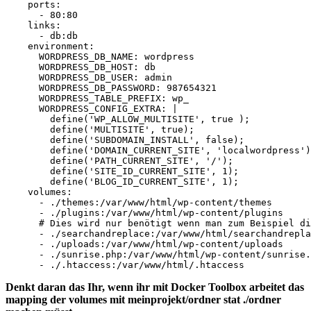
    ports:

      - 80:80

    links:

      - db:db

    environment:

      WORDPRESS_DB_NAME: wordpress

      WORDPRESS_DB_HOST: db

      WORDPRESS_DB_USER: admin

      WORDPRESS_DB_PASSWORD: 987654321

      WORDPRESS_TABLE_PREFIX: wp_

      WORDPRESS_CONFIG_EXTRA: |

        define('WP_ALLOW_MULTISITE', true );

        define('MULTISITE', true);

        define('SUBDOMAIN_INSTALL', false);

        define('DOMAIN_CURRENT_SITE', 'localwordpress')
        define('PATH_CURRENT_SITE', '/');

        define('SITE_ID_CURRENT_SITE', 1);

        define('BLOG_ID_CURRENT_SITE', 1);

    volumes:

      - ./themes:/var/www/html/wp-content/themes

      - ./plugins:/var/www/html/wp-content/plugins

      # Dies wird nur benötigt wenn man zum Beispiel di
      - ./searchandreplace:/var/www/html/searchandrepla
      - ./uploads:/var/www/html/wp-content/uploads

      - ./sunrise.php:/var/www/html/wp-content/sunrise.
Denkt daran das Ihr, wenn ihr mit Docker Toolbox arbeitet das
mapping der volumes mit meinprojekt/ordner stat ./ordner