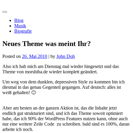
Skip
morshiba.de
to
content
Blog
Musik
Biografie
Neues Theme was meint Ihr?
Posted on
26. Mai 2010
|
by
John Doh
Also ich hab mich am Dienstag mal wieder hingesetzt und das
Theme von morshiba.de wieder komplett geändert.
Um weg von dem dunklen, depressiven Style zu kommen bin ich
diesmal in das genau Gegenteil gegangen. Auf deutsch: alles ist
weiß gehalten! 🙂
Aber am besten an der ganzen Aktion ist, das die Inhalte jetzt
endlich gut strukturiert sind, und ich das Theme soweit optimiert
habe, das ich 90% der WordPress Features nutzen kann, ohne auch
nur eine weitere Zeile Code zu schreiben. bald sind es 100%, daran
arbeite ich noch.