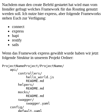
Nachdem man den create Befehl gestartet hat wird man vom
Installer gefragt welches Framework für das Routing genutzt
werden soll. Ich nutze hier express, aber folgende Frameworks
stehen Euch zur Verfügung:
connect
express
hapi
restify
sails
Wenn das Framework express gewählt wurde haben wir jetzt
folgende Struktur in unserem Projekt Ordner:
ProjectNameProject/ProjectName/

    api/

        controllers/

            hello_world.js

            README.md

        helpers/

            README.md

        mocks/

            README.md

        swagger/

            swagger.yaml

    config/

        default.yaml
