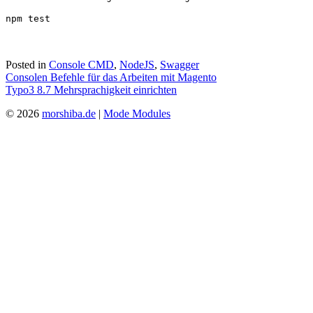
Posted in
Console CMD
,
NodeJS
,
Swagger
Beitragsnavigation
Consolen Befehle für das Arbeiten mit Magento
Typo3 8.7 Mehrsprachigkeit einrichten
© 2026
morshiba.de
|
Mode Modules