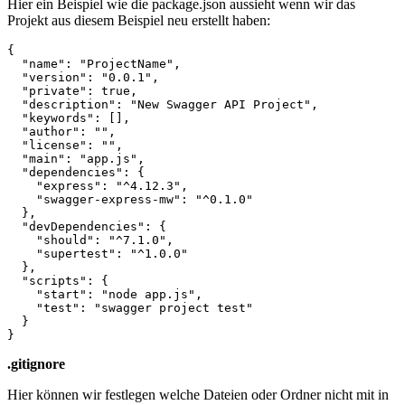
Hier ein Beispiel wie die package.json aussieht wenn wir das
Projekt aus diesem Beispiel neu erstellt haben:
{

  "name": "ProjectName",

  "version": "0.0.1",

  "private": true,

  "description": "New Swagger API Project",

  "keywords": [],

  "author": "",

  "license": "",

  "main": "app.js",

  "dependencies": {

    "express": "^4.12.3",

    "swagger-express-mw": "^0.1.0"

  },

  "devDependencies": {

    "should": "^7.1.0",

    "supertest": "^1.0.0"

  },

  "scripts": {

    "start": "node app.js",

    "test": "swagger project test"

  }

.gitignore
Hier können wir festlegen welche Dateien oder Ordner nicht mit in