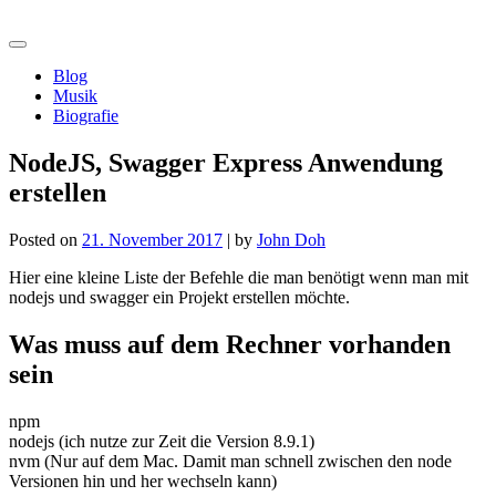
Skip
morshiba.de
to
content
Blog
Musik
Biografie
NodeJS, Swagger Express Anwendung
erstellen
Posted on
21. November 2017
|
by
John Doh
Hier eine kleine Liste der Befehle die man benötigt wenn man mit
nodejs und swagger ein Projekt erstellen möchte.
Was muss auf dem Rechner vorhanden
sein
npm
nodejs (ich nutze zur Zeit die Version 8.9.1)
nvm (Nur auf dem Mac. Damit man schnell zwischen den node
Versionen hin und her wechseln kann)