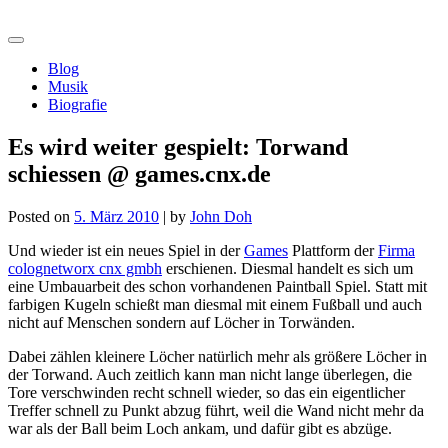
Skip
morshiba.de
to
content
Blog
Musik
Biografie
Es wird weiter gespielt: Torwand
schiessen @ games.cnx.de
Posted on
5. März 2010
|
by
John Doh
Und wieder ist ein neues Spiel in der
Games
Plattform der
Firma
colognetworx cnx gmbh
erschienen. Diesmal handelt es sich um
eine Umbauarbeit des schon vorhandenen Paintball Spiel. Statt mit
farbigen Kugeln schießt man diesmal mit einem Fußball und auch
nicht auf Menschen sondern auf Löcher in Torwänden.
Dabei zählen kleinere Löcher natürlich mehr als größere Löcher in
der Torwand. Auch zeitlich kann man nicht lange überlegen, die
Tore verschwinden recht schnell wieder, so das ein eigentlicher
Treffer schnell zu Punkt abzug führt, weil die Wand nicht mehr da
war als der Ball beim Loch ankam, und dafür gibt es abzüge.