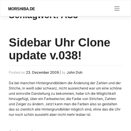
Skip
to
MORSHIBA.DE
Schlagwort:
AS3
content
Sidebar Uhr Clone
update v.038!
Posted on
23. Dezember 2009
|
by
John Doh
Da bei manchen Hintergrundbildern die Änderung der Zahlen und der
Striche, in weiß oder schwarz, nicht ausreichend war um eine schöne
und sinnvolle Darstellung zu bekommen, habe ich die Möglichkeit
hinzugefügt, über ein Farbselector, die Farbe von Strichen, Zahlen
und Zeiger zu ändern. Jetzt kann man die Farben also so gestalten
das so ziemlich alle Hintergrundbilder möglich sind, ohne das die Uhr
nur noch schön aussieht aber nicht mehr lesbar ist.